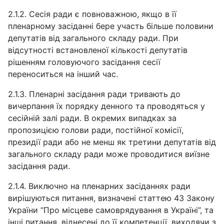
2.1.2. Сесія ради є повноважною, якщо в її
пленарному засіданні бере участь більше половини
депутатів від загального складу ради. При
відсутності встановленої кількості депутатів
рішенням головуючого засідання сесії
переноситься на інший час.
2.1.3. Пленарні засідання ради тривають до
вичерпання їх порядку денного та проводяться у
сесійній залі ради. В окремих випадках за
пропозицією голови ради, постійної комісії,
президії ради або не менш як третини депутатів від
загального складу ради може проводитися виїзне
засідання ради.
2.1.4. Виключно на пленарних засіданнях ради
вирішуються питання, визначені статтею 43 Закону
України “Про місцеве самоврядування в Україні”, та
інші питання, віднесені до її компетенції, виходячи з