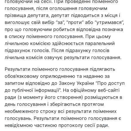
головуючий на сесії. При проведенні поіменного
голосування, після оголошення головуючим
прізвища депутата, депутат підводиться з місця і
виголошує свій вибір “за”, “проти” або “утримався”,
про що головуючим робиться відповідна позначка
в списку поіменного голосування. При цьому
лічильною комісією здійснюється паралельний
підрахунок голосів. Після підрахунку голосів
лічильна комісія озвучує результати голосування.
Результати поіменного голосування підлягають
обов’язковому оприлюдненню та наданню за
запитом відповідно до Закону України “Про доступ
до публічної інформації”. На офіційному веб-сайті
ради (з моменту його створення) розміщуються в
день голосування і зберігаються протягом
необмеженого строку всі результати поіменних
голосувань. Результати поіменного голосування є
невід’ємною частиною протоколу сесії ради.