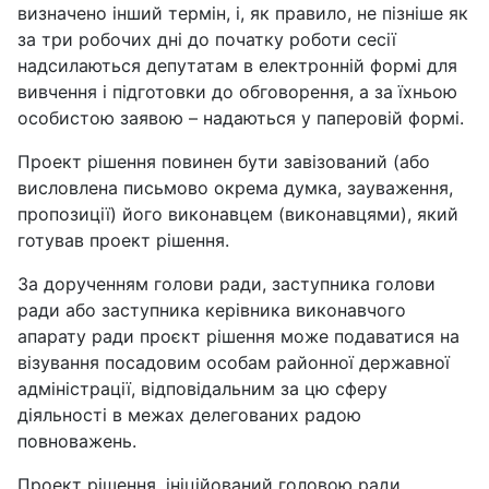
визначено інший термін, і, як правило, не пізніше як
за три робочих дні до початку роботи сесії
надсилаються депутатам в електронній формі для
вивчення і підготовки до обговорення, а за їхньою
особистою заявою – надаються у паперовій формі.
Проект рішення повинен бути завізований (або
висловлена письмово окрема думка, зауваження,
пропозиції) його виконавцем (виконавцями), який
готував проект рішення.
За дорученням голови ради, заступника голови
ради або заступника керівника виконавчого
апарату ради проєкт рішення може подаватися на
візування посадовим особам районної державної
адміністрації, відповідальним за цю сферу
діяльності в межах делегованих радою
повноважень.
Проект рішення, ініційований головою ради,