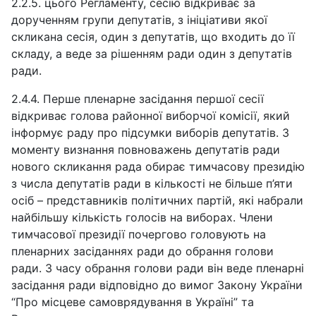
2.2.5. цього Регламенту, сесію відкриває за
дорученням групи депутатів, з ініціативи якої
скликана сесія, один з депутатів, що входить до її
складу, а веде за рішенням ради один з депутатів
ради.
2.4.4. Перше пленарне засідання першої сесії
відкриває голова районної виборчої комісії, який
інформує раду про підсумки виборів депутатів. З
моменту визнання повноважень депутатів ради
нового скликання рада обирає тимчасову президію
з числа депутатів ради в кількості не більше п’яти
осіб – представників політичних партій, які набрали
найбільшу кількість голосів на виборах. Члени
тимчасової президії почергово головують на
пленарних засіданнях ради до обрання голови
ради. З часу обрання голови ради він веде пленарні
засідання ради відповідно до вимог Закону України
“Про місцеве самоврядування в Україні” та