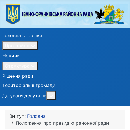
Головна сторінка
Про район
Новини
Структура
Рішення ради
Територіальні громади
Більше про: До уваги депутатів
До уваги депутатів
Ви тут:
Головна
Положення про президію районної ради