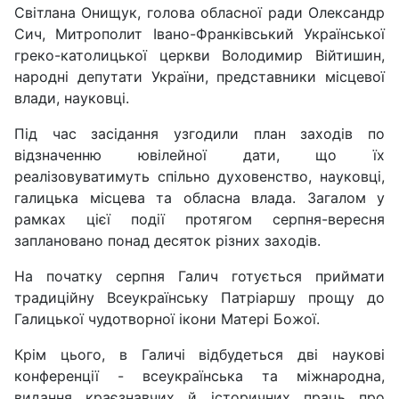
Світлана Онищук, голова обласної ради Олександр
Сич, Митрополит Івано-Франківський Української
греко-католицької церкви Володимир Війтишин,
народні депутати України, представники місцевої
влади, науковці.
Під час засідання узгодили план заходів по
відзначенню ювілейної дати, що їх
реалізовуватимуть спільно духовенство, науковці,
галицька місцева та обласна влада. Загалом у
рамках цієї події протягом серпня-вересня
заплановано понад десяток різних заходів.
На початку серпня Галич готується приймати
традиційну Всеукраїнську Патріаршу прощу до
Галицької чудотворної ікони Матері Божої.
Крім цього, в Галичі відбудеться дві наукові
конференції - всеукраїнська та міжнародна,
видання краєзнавчих й історичних праць про