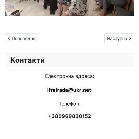
Попередня стаття: 6 липня - День випускника
Наступна статт
Попередня
Наступна
Контакти
Електронна адреса:
Телефон:
+380969830152