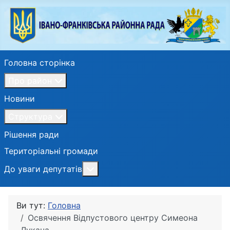
Головна сторінка
Про район
Новини
Структура
Рішення ради
Територіальні громади
Більше про: До уваги депутатів
До уваги депутатів
Ви тут:
Головна
Освячення Відпустового центру Симеона