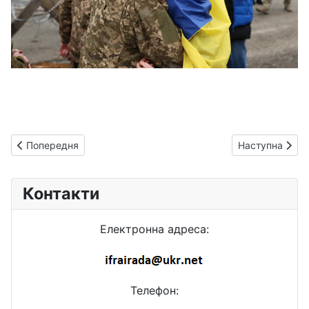
Попередня стаття: Загальна площа житлових і нежитлових буд
Наступна статт
Попередня
Наступна
Контакти
Електронна адреса:
Телефон: