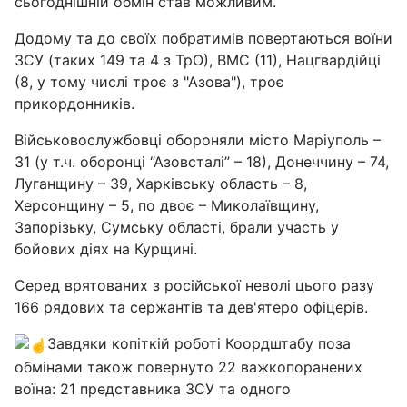
сьогоднішній обмін став можливим.
Додому та до своїх побратимів повертаються воїни
ЗСУ (таких 149 та 4 з ТрО), ВМС (11), Нацгвардійці
(8, у тому числі троє з "Азова"), троє
прикордонників.
Військовослужбовці обороняли місто Маріуполь –
31 (у т.ч. оборонці “Азовсталі” – 18), Донеччину – 74,
Луганщину – 39, Харківську область – 8,
Херсонщину – 5, по двоє – Миколаївщину,
Запорізьку, Сумську області, брали участь у
бойових діях на Курщині.
Серед врятованих з російської неволі цього разу
166 рядових та сержантів та дев'ятеро офіцерів.
Завдяки копіткій роботі Коордштабу поза
обмінами також повернуто 22 важкопоранених
воїна: 21 представника ЗСУ та одного