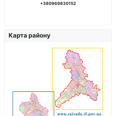
+380969830152
Карта району