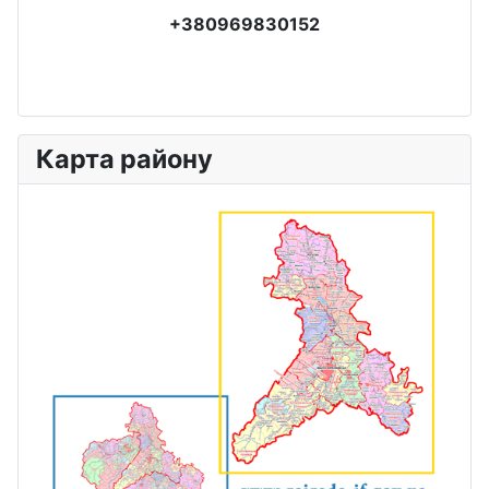
+380969830152
Карта району