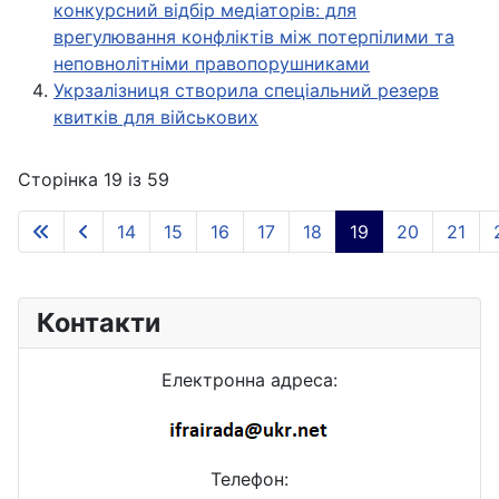
конкурсний відбір медіаторів: для
врегулювання конфліктів між потерпілими та
неповнолітніми правопорушниками
Укрзалізниця створила спеціальний резерв
квитків для військових
Сторінка 19 із 59
14
15
16
17
18
19
20
21
Контакти
Електронна адреса:
Телефон: