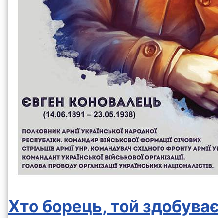
Хто борець, той здобуває