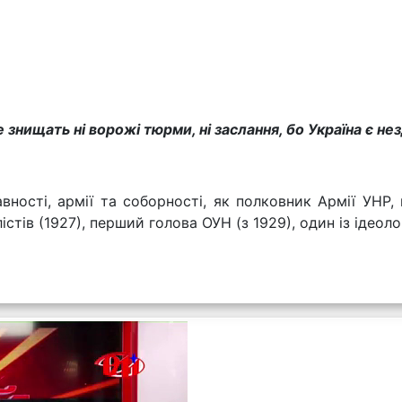
знищать ні ворожі тюрми, ні заслання, бо Україна є нез
ності, армії та соборності, як полковник Армії УНР, 
тів (1927), перший голова ОУН (з 1929), один із ідеолог