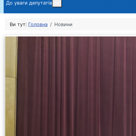
Більше про: До уваги депутатів
До уваги депутатів
Ви тут:
Головна
Новини