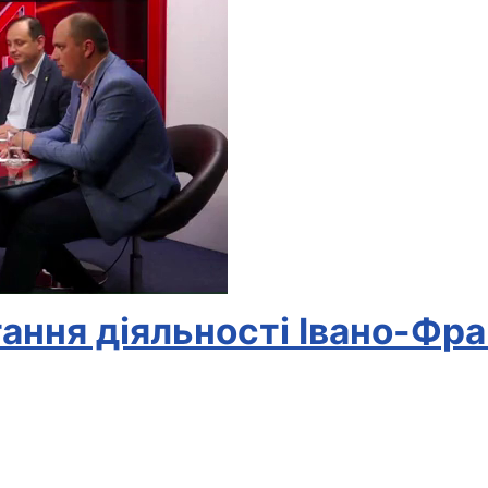
ання діяльності Івано-Фра