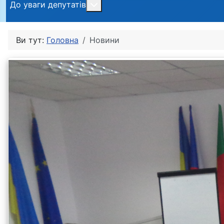
Більше про: До уваги депутатів
До уваги депутатів
Ви тут:
Головна
Новини