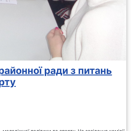
 районної ради з питань
орту
, молодіжної політики та спорту. На засідання комісії