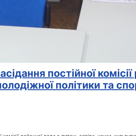
асідання постійної комісії
молодіжної політики та сп
 комісії районної ради з питань освіти, науки, культури