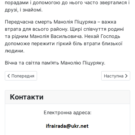
порадами і допомогою до нього часто зверталися і
друзі, і знайомі.
Передчасна смерть Манолія Піцуряка – важка
втрата для всього району. Щирі співчуття родині
та рідним Манолія Васильовича. Нехай Господь
допоможе пережити гіркий біль втрати близької
людини.
Вічна та світла пам’ять Манолію Піцуряку.
Попередня стаття: Укрзалізниця створила спеціальний резер
Наступна статт
Попередня
Наступна
Контакти
Електронна адреса: