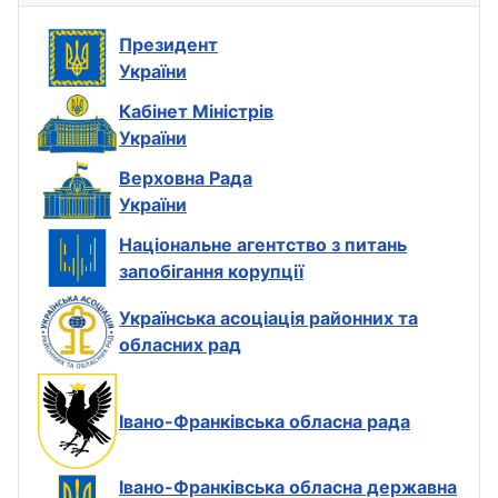
Президент
України
Кабінет Міністрів
України
Верховна Рада
України
Національне агентство з питань
запобігання корупції
Українська асоціація районних та
обласних рад
Івано-Франківська обласна рада
Івано-Франківська обласна державна