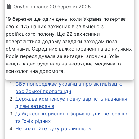
Опубліковано: 20 березня 2025
19 березня ще один день, коли Україна повертає
своїх. 175 наших захисників звільнено з
російського полону. Ще 22 захисники
повертаються додому завдяки заходам поза
обмінами. Серед них важкопоранені та воїни, яких
Росія переслідувала за вигадані злочини. Усім
невідкладно буде надана необхідна медична та
психологічна допомога.
СБУ попереджає українців про активізацію
російської пропаганди
Держава компенсує повну вартість навчання
дітям ветеранів
Дайджест корисної інформації для ветеранів
та їхніх рідних
Не спалюйте суху рослинність!