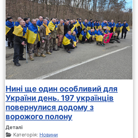
Нині ще один особливий для
України день. 197 українців
повернулися додому з
ворожого полону
Деталі
Категорія:
Новини